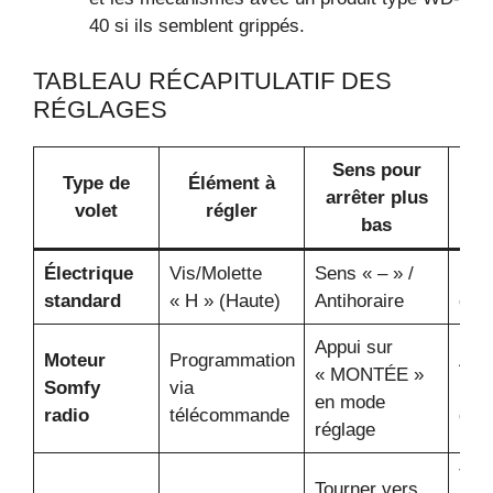
40 si ils semblent grippés.
TABLEAU RÉCAPITULATIF DES
RÉGLAGES
Sens pour
Type de
Élément à
arrêter plus
volet
régler
bas
Électrique
Vis/Molette
Sens « – » /
Lai
standard
« H » (Haute)
Antihoraire
de l
Appui sur
Moteur
Programmation
Arrê
« MONTÉE »
Somfy
via
la p
en mode
radio
télécommande
dési
réglage
Tabl
Tourner vers