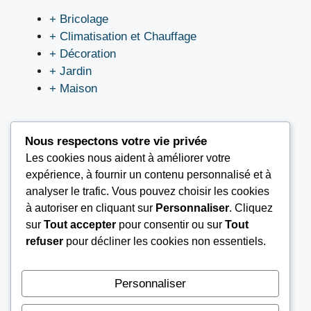
+ Bricolage
+ Climatisation et Chauffage
+ Décoration
+ Jardin
+ Maison
Nous respectons votre vie privée
Les cookies nous aident à améliorer votre
LIEN UTILES
expérience, à fournir un contenu personnalisé et à
analyser le trafic. Vous pouvez choisir les cookies
à autoriser en cliquant sur
Personnaliser
. Cliquez
Nous contacter
sur
Tout accepter
pour consentir ou sur
Tout
Mentions légales
refuser
pour décliner les cookies non essentiels.
À propos
Conditions Générales d’Utilisation (CGU)
Personnaliser