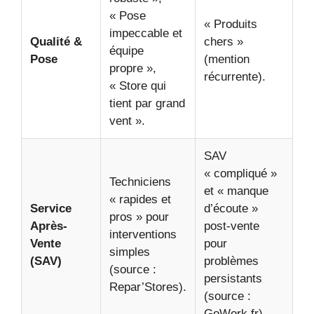
« Pose
« Produits
impeccable et
Qualité &
chers »
équipe
Pose
(mention
propre »,
récurrente).
« Store qui
tient par grand
vent ».
SAV
« compliqué »
Techniciens
et « manque
« rapides et
Service
d’écoute »
pros » pour
Après-
post-vente
interventions
Vente
pour
simples
(SAV)
problèmes
(source :
persistants
Repar’Stores).
(source :
GoWork.fr).