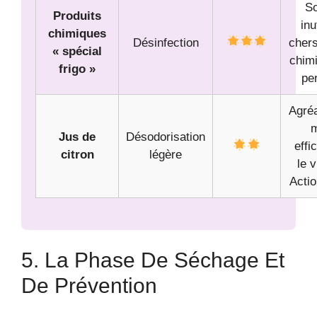
So
Produits
inu
chimiques
Désinfection
chers
« spécial
chim
frigo »
per
Agré
m
Jus de
Désodorisation
effi
citron
légère
le v
Actio
5. La Phase De Séchage Et
De Prévention