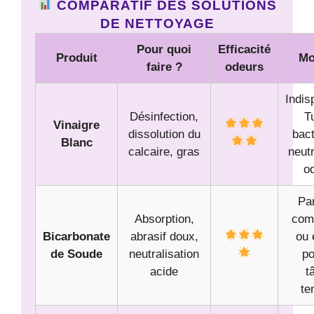
COMPARATIF DES SOLUTIONS
DE NETTOYAGE
Pour quoi
Efficacité
Produit
Mo
faire ?
odeurs
Indis
Désinfection,
T
Vinaigre
dissolution du
bact
Blanc
calcaire, gras
neutr
o
Par
Absorption,
com
Bicarbonate
abrasif doux,
ou 
de Soude
neutralisation
po
acide
t
te