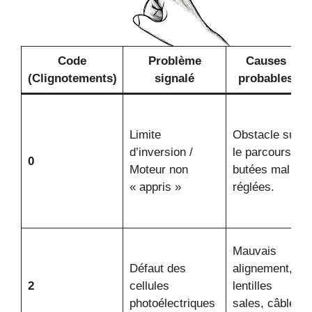
Code
Problème
Causes
(Clignotements)
signalé
probables
Limite
Obstacle sur
d’inversion /
le parcours,
0
Moteur non
butées mal
« appris »
réglées.
Mauvais
Défaut des
alignement,
2
cellules
lentilles
photoélectriques
sales, câble