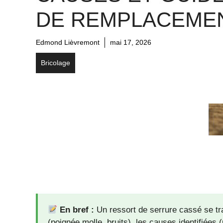
DE REMPLACEME
Edmond Lièvremont
mai 17, 2026
Bricolage
En bref :
Un ressort de serrure cassé se t
(poignée molle, bruits), les causes identifiée