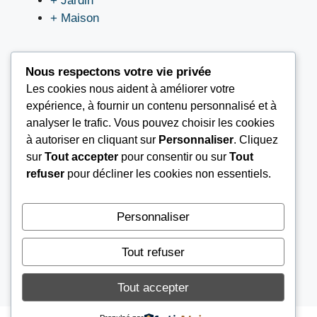
+ Jardin
+ Maison
Nous respectons votre vie privée
Les cookies nous aident à améliorer votre
LIEN UTILES
expérience, à fournir un contenu personnalisé et à
analyser le trafic. Vous pouvez choisir les cookies
à autoriser en cliquant sur
Personnaliser
. Cliquez
Nous contacter
sur
Tout accepter
pour consentir ou sur
Tout
Mentions légales
refuser
pour décliner les cookies non essentiels.
À propos
Conditions Générales d’Utilisation (CGU)
Personnaliser
Tout refuser
© 2026
AGENCE AIB
Tout accepter