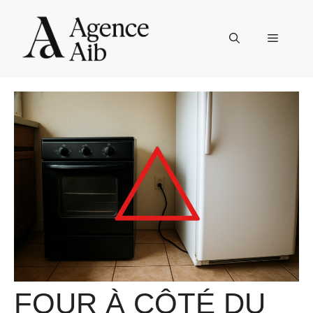
Aller
au
Menu
contenu
FOUR À CÔTÉ DU