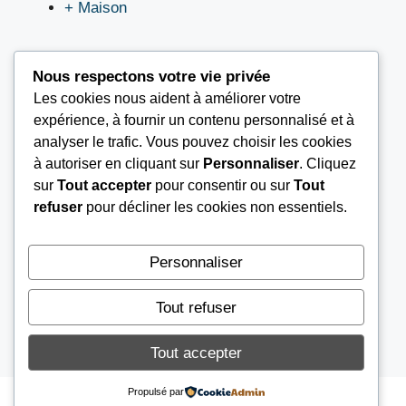
+ Maison
Nous respectons votre vie privée
Les cookies nous aident à améliorer votre
LIEN UTILES
expérience, à fournir un contenu personnalisé et à
analyser le trafic. Vous pouvez choisir les cookies
à autoriser en cliquant sur
Personnaliser
. Cliquez
Nous contacter
sur
Tout accepter
pour consentir ou sur
Tout
Mentions légales
refuser
pour décliner les cookies non essentiels.
À propos
Conditions Générales d’Utilisation (CGU)
Personnaliser
Tout refuser
© 2026
AGENCE AIB
Tout accepter
Propulsé par