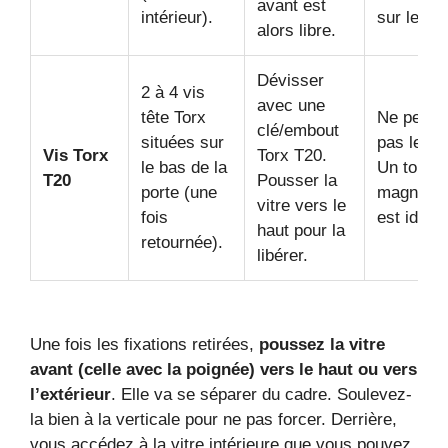
avant est
intérieur).
sur le côt
alors libre.
Dévisser
2 à 4 vis
avec une
tête Torx
Ne perde
clé/embout
situées sur
pas les v
Vis Torx
Torx T20.
le bas de la
Un tourn
T20
Pousser la
porte (une
magnétiq
vitre vers le
fois
est idéal.
haut pour la
retournée).
libérer.
Une fois les fixations retirées,
poussez la vitre
avant (celle avec la poignée) vers le haut ou vers
l’extérieur
. Elle va se séparer du cadre. Soulevez-
la bien à la verticale pour ne pas forcer. Derrière,
vous accédez à la vitre intérieure que vous pouvez