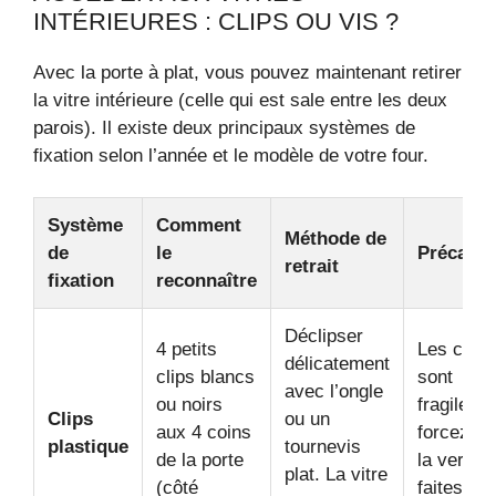
INTÉRIEURES : CLIPS OU VIS ?
Avec la porte à plat, vous pouvez maintenant retirer
la vitre intérieure (celle qui est sale entre les deux
parois). Il existe deux principaux systèmes de
fixation selon l’année et le modèle de votre four.
Système
Comment
Méthode de
de
le
Précauti
retrait
fixation
reconnaître
Déclipser
4 petits
Les clips
délicatement
clips blancs
sont
avec l’ongle
ou noirs
fragiles.
Clips
ou un
aux 4 coins
forcez pa
plastique
tournevis
de la porte
la vertica
plat. La vitre
(côté
faites lev