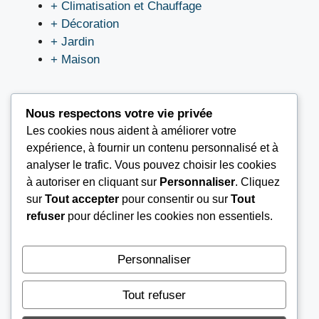
+ Climatisation et Chauffage
+ Décoration
+ Jardin
+ Maison
Nous respectons votre vie privée
Les cookies nous aident à améliorer votre
LIEN UTILES
expérience, à fournir un contenu personnalisé et à
analyser le trafic. Vous pouvez choisir les cookies
à autoriser en cliquant sur
Personnaliser
. Cliquez
Nous contacter
sur
Tout accepter
pour consentir ou sur
Tout
Mentions légales
refuser
pour décliner les cookies non essentiels.
À propos
Conditions Générales d’Utilisation (CGU)
Personnaliser
Tout refuser
© 2026
AGENCE AIB