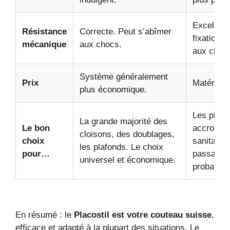
Excellent
Résistance
Correcte. Peut s’abîmer
fixations 
mécanique
aux chocs.
aux choc
Système généralement
Prix
Matériau 
plus économique.
Les pièce
La grande majorité des
Le bon
accroche 
cloisons, des doublages,
choix
sanitaire
les plafonds. Le choix
pour…
passage o
universel et économique.
probables
En résumé : le
Placostil est votre couteau suisse
,
efficace et adapté à la plupart des situations. Le