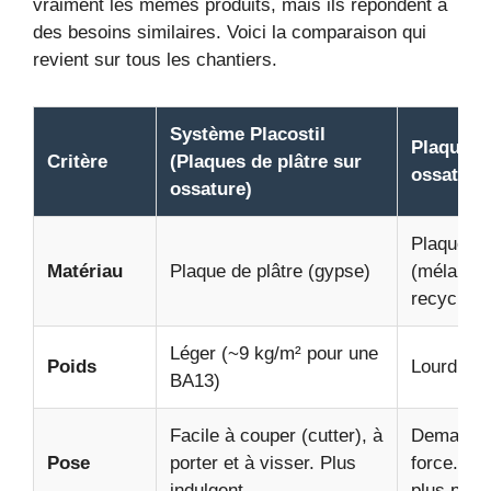
vraiment les mêmes produits, mais ils répondent à
des besoins similaires. Voici la comparaison qui
revient sur tous les chantiers.
Système Placostil
Plaques 
Critère
(Plaques de plâtre sur
ossature
ossature)
Plaque de
Matériau
Plaque de plâtre (gypse)
(mélange 
recyclé)
Léger (~9 kg/m² pour une
Poids
Lourd (~1
BA13)
Facile à couper (cutter), à
Demande u
Pose
porter et à visser. Plus
force. Co
indulgent.
plus pous