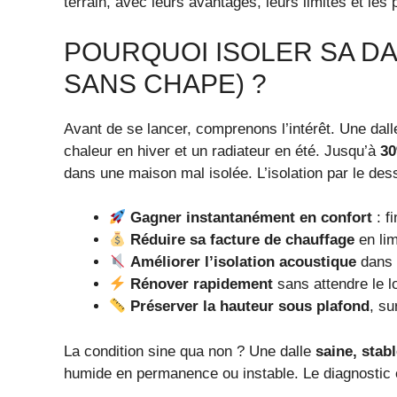
terrain, avec leurs avantages, leurs limites et les
POURQUOI ISOLER SA DA
SANS CHAPE) ?
Avant de se lancer, comprenons l’intérêt. Une dal
chaleur en hiver et un radiateur en été. Jusqu’à
30
dans une maison mal isolée. L’isolation par le d
Gagner instantanément en confort
: f
Réduire sa facture de chauffage
en lim
Améliorer l’isolation acoustique
dans c
Rénover rapidement
sans attendre le l
Préserver la hauteur sous plafond
, su
La condition sine qua non ? Une dalle
saine, stab
humide en permanence ou instable. Le diagnostic e