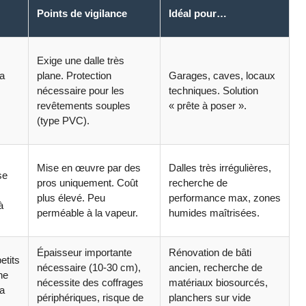
Points de vigilance
Idéal pour…
Exige une dalle très
la
plane. Protection
Garages, caves, locaux
nécessaire pour les
techniques. Solution
revêtements souples
« prête à poser ».
(type PVC).
Mise en œuvre par des
Dalles très irrégulières,
se
pros uniquement. Coût
recherche de
plus élevé. Peu
performance max, zones
à
perméable à la vapeur.
humides maîtrisées.
Épaisseur importante
Rénovation de bâti
etits
nécessaire (10-30 cm),
ancien, recherche de
ne
nécessite des coffrages
matériaux biosourcés,
la
périphériques, risque de
planchers sur vide