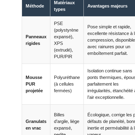
Matériaux
Méthode
Avantages majeurs
types
PSE
Pose simple et rapide,
(polystyrène
excellente résistance à 
Panneaux
expansé),
compression, disponible
rigides
XPS
avec rainures pour un
(extrudé),
emboîtement parfait.
PUR/PIR
Isolation continue sans
Mousse
Polyuréthane
ponts thermiques, épou
PUR
(à cellules
parfaitement les
projetée
fermées)
irrégularités, étanchéité 
l’air exceptionnelle.
Billes
Écologique, corrige les p
Granulats
d’argile, liège
défauts de planéité, bon
en vrac
expansé,
inertie et perméabilité à 
perlite
vapeur.