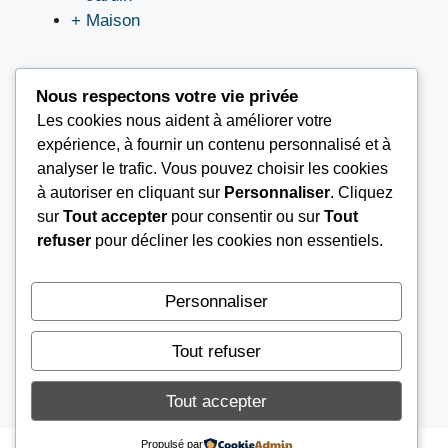
+ Maison
Nous respectons votre vie privée
Les cookies nous aident à améliorer votre
LIEN UTILES
expérience, à fournir un contenu personnalisé et à
analyser le trafic. Vous pouvez choisir les cookies
à autoriser en cliquant sur
Personnaliser
. Cliquez
Nous contacter
sur
Tout accepter
pour consentir ou sur
Tout
Mentions légales
refuser
pour décliner les cookies non essentiels.
À propos
Conditions Générales d’Utilisation (CGU)
Personnaliser
Tout refuser
© 2026
AGENCE AIB
Tout accepter
Propulsé par