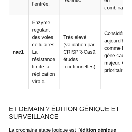
récents.
en
l’entrée.
combinaison
Enzyme
régulant
Considéré
des voies
Très élevé
aujourd’hui
cellulaires.
(validation par
comme le
nae1
La
CRISPR-Cas9,
gène causal
résistance
études
majeur. Cibl
limite la
fonctionnelles).
prioritaire.
réplication
virale.
ET DEMAIN ? ÉDITION GÉNIQUE ET
SURVEILLANCE
La prochaine étape logique est l’
édition génique