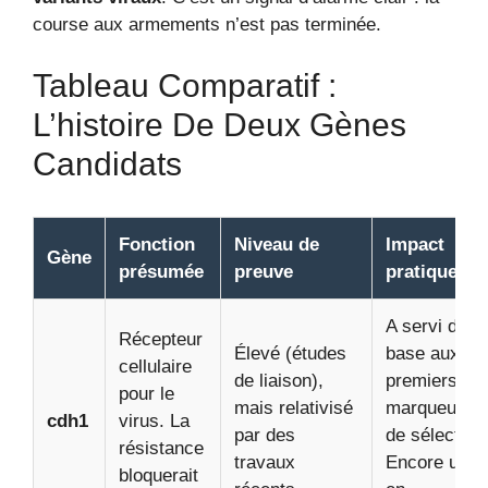
course aux armements n’est pas terminée.
Tableau Comparatif :
L’histoire De Deux Gènes
Candidats
Fonction
Niveau de
Impact
Gène
présumée
preuve
pratique
A servi de
Récepteur
Élevé (études
base aux
cellulaire
de liaison),
premiers
pour le
mais relativisé
marqueurs
cdh1
virus. La
par des
de sélection
résistance
travaux
Encore utile
bloquerait