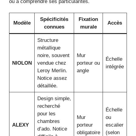
ou à comprendre ses particularités.
Spécificités
Fixation
Modèle
Accès
connues
murale
Structure
métallique
noire, souvent
Mur
Échelle
NIOLON
vendue chez
porteur ou
intégrée
Leroy Merlin.
angle
Notice assez
détaillée.
Design simple,
recherché
Échelle
pour les
Mur
ou
chambres
ALEXY
porteur
escalier
d’ado. Notice
obligatoire
(selon