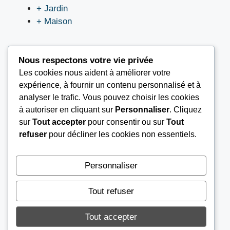
+ Jardin
+ Maison
Nous respectons votre vie privée
Les cookies nous aident à améliorer votre
LIEN UTILES
expérience, à fournir un contenu personnalisé et à
analyser le trafic. Vous pouvez choisir les cookies
à autoriser en cliquant sur
Personnaliser
. Cliquez
Nous contacter
sur
Tout accepter
pour consentir ou sur
Tout
Mentions légales
refuser
pour décliner les cookies non essentiels.
À propos
Conditions Générales d’Utilisation (CGU)
Personnaliser
Tout refuser
© 2026
AGENCE AIB
Tout accepter