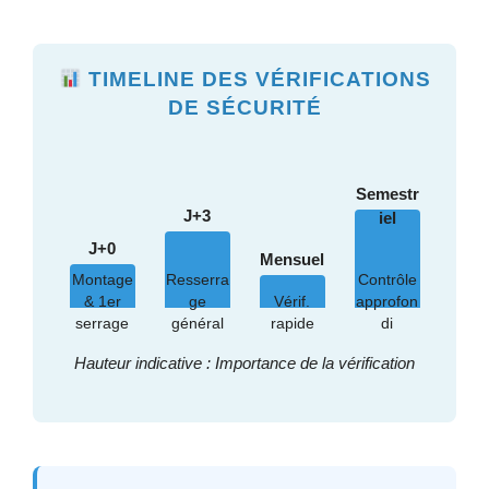
TIMELINE DES VÉRIFICATIONS
DE SÉCURITÉ
Semestr
J+3
iel
J+0
Mensuel
Montage
Resserra
Contrôle
& 1er
ge
Vérif.
approfon
serrage
général
rapide
di
Hauteur indicative : Importance de la vérification