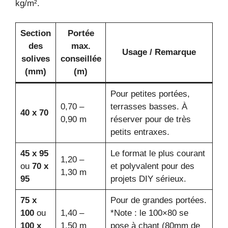
kg/m².
Section
Portée
des
max.
Usage / Remarque
solives
conseillée
(mm)
(m)
Pour petites portées,
0,70 –
terrasses basses. À
40 x 70
0,90 m
réserver pour de très
petits entraxes.
45 x 95
Le format le plus courant
1,20 –
ou
70 x
et polyvalent pour des
1,30 m
95
projets DIY sérieux.
75 x
Pour de grandes portées.
100
ou
1,40 –
*Note : le 100×80 se
100 x
1,50 m
pose à chant (80mm de