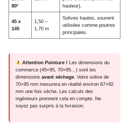
80
*
hauteur).
Solives hautes, souvent
45 x
1,50 –
utilisées comme poutres
145
1,70 m
principales.
Attention Pointure !
Les dimensions du
commerce (45×95, 70×95…) sont les
dimensions
avant séchage
. Votre solive de
70×95 mm mesurera en réalité environ 67×92
mm une fois sèche. Les calculs des
ingénieurs prennent cela en compte. Ne
soyez pas surpris à la livraison.