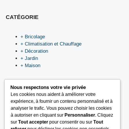
CATÉGORIE
+ Bricolage
+ Climatisation et Chauffage
+ Décoration
+ Jardin
+ Maison
Nous respectons votre vie privée
Les cookies nous aident à améliorer votre
LIEN UTILES
expérience, à fournir un contenu personnalisé et à
analyser le trafic. Vous pouvez choisir les cookies
à autoriser en cliquant sur
Personnaliser
. Cliquez
Nous contacter
sur
Tout accepter
pour consentir ou sur
Tout
Mentions légales
refuser
pour décliner les cookies non essentiels.