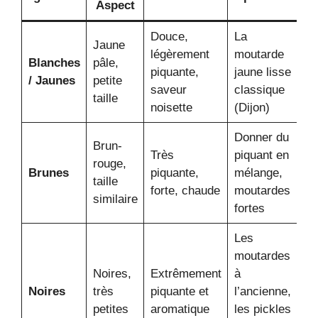
Aspect
Douce,
La
Jaune
légèrement
moutarde
Blanches
pâle,
piquante,
jaune lisse
/ Jaunes
petite
saveur
classique
taille
noisette
(Dijon)
Donner du
Brun-
Très
piquant en
rouge,
Brunes
piquante,
mélange,
taille
forte, chaude
moutardes
similaire
fortes
Les
moutardes
Noires,
Extrêmement
à
Noires
très
piquante et
l’ancienne,
petites
aromatique
les pickles