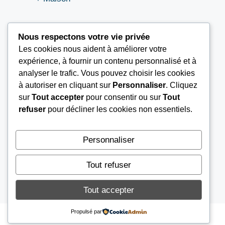
Nous respectons votre vie privée
Les cookies nous aident à améliorer votre
LIEN UTILES
expérience, à fournir un contenu personnalisé et à
analyser le trafic. Vous pouvez choisir les cookies
à autoriser en cliquant sur
Personnaliser
. Cliquez
Nous contacter
sur
Tout accepter
pour consentir ou sur
Tout
Mentions légales
refuser
pour décliner les cookies non essentiels.
À propos
Conditions Générales d’Utilisation (CGU)
Personnaliser
Tout refuser
© 2026
AGENCE AIB
Tout accepter
Propulsé par