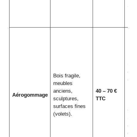
ava
lasu
pein
Plu
plus
mai
plus
C’es
choi
Bois fragile,
exc
meubles
pou
anciens,
40 – 70 €
Aérogommage
rabo
sculptures,
TTC
bois
surfaces fines
Oub
(volets).
sili
opt
des