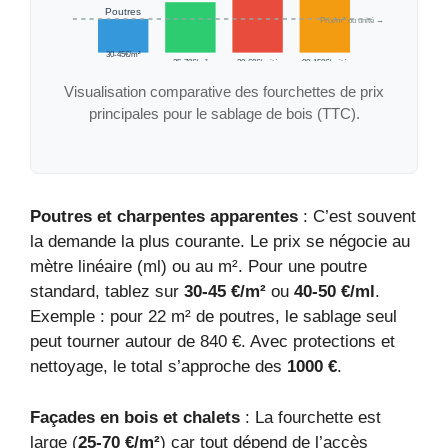
Poutres
Prix/m² ou unité →
30-45€/m²
25-70€/m²
30-60€/unité
80-150€/unité
Visualisation comparative des fourchettes de prix
principales pour le sablage de bois (TTC).
Poutres et charpentes apparentes
: C’est souvent
la demande la plus courante. Le prix se négocie au
mètre linéaire (ml) ou au m². Pour une poutre
standard, tablez sur
30-45 €/m²
ou
40-50 €/ml
.
Exemple : pour 22 m² de poutres, le sablage seul
peut tourner autour de 840 €. Avec protections et
nettoyage, le total s’approche des
1000 €
.
Façades en bois et chalets
: La fourchette est
large (
25-70 €/m²
) car tout dépend de l’accès