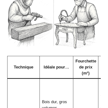
Fourchette
Technique
Idéale pour…
de prix
Not
(m²)
Puis
rapi
Gén
Bois dur, gros
bea
volumes
de