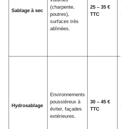
(charpente,
25 – 35 €
pous
Sablage à sec
poutres),
TTC
exi
surfaces très
bâc
abîmées.
parf
lési
sur 
prot
Moi
pous
mais
bois
moui
Environnements
Peu
poussiéreux à
30 – 45 €
Hydrosablage
dem
éviter, façades
TTC
un 
extérieures.
de 
plus